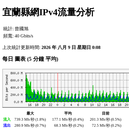
宜蘭縣網IPv4流量分析
統計:
曾國旭
頻寬:
40 Gbits/s
上次統計更新時間:
2026 年 八月 9 日 星期日 0:08
每日 圖表 (5 分鐘 平均)
最大
平均
目前
流入
739.3 Mb/秒 (1.8%)
177.1 Mb/秒 (0.4%)
201.3 Mb/秒 (0.5%)
流出
280.9 Mb/秒 (0.7%)
68.3 Mb/秒 (0.2%)
72.5 Mb/秒 (0.2%)