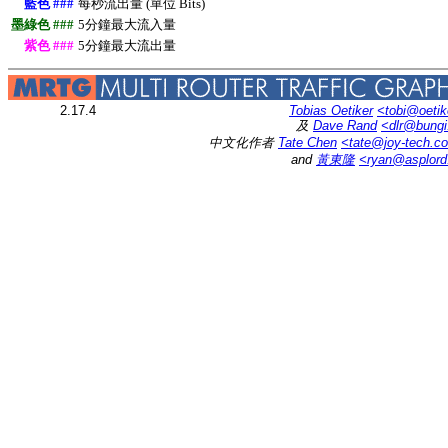
藍色 ###
每秒流出量 (單位 Bits)
墨綠色 ###
5分鐘最大流入量
紫色 ###
5分鐘最大流出量
2.17.4
Tobias Oetiker
<tobi@oetik
及
Dave Rand
<dlr@bung
中文化作者
Tate Chen
<tate@joy-tech.c
and
黃東隆
<ryan@asplor