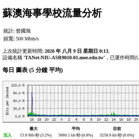
蘇澳海事學校流量分析
統計:
曾國旭
頻寬:
500 Mbits/s
上次統計更新時間:
2026 年 八月 9 日 星期日 0:13
,
設備名稱
'TANet-NIU-ASR9010-01.moe.edu.tw'
，已運作時間(UP
每日 圖表 (5 分鐘 平均)
最大
平均
目前
流入
15.9 Mb/秒 (3.2%)
3980.1 kb/秒 (0.8%)
3258.9 kb/秒 (0.6%)