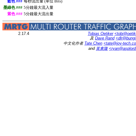
藍色 ###
每秒流出量 (單位 Bits)
墨綠色 ###
5分鐘最大流入量
紫色 ###
5分鐘最大流出量
2.17.4
Tobias Oetiker
<tobi@oetik
及
Dave Rand
<dlr@bung
中文化作者
Tate Chen
<tate@joy-tech.c
and
黃東隆
<ryan@asplor